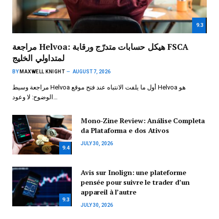
9.3
مراجعة Helvoa: هيكل حسابات متدرّج ورقابة FSCA
لمتداولي الخليج
BY
MAXWELL KNIGHT
AUGUST 7, 2026
مراجعة وسيط Helvoa أول ما يلفت الانتباه عند فتح موقع Helvoa هو
الوضوح: لا وعود…
Mono-Zine Review: Análise Completa
da Plataforma e dos Ativos
JULY 30, 2026
9.4
Avis sur Inolign: une plateforme
pensée pour suivre le trader d’un
appareil à l’autre
9.3
JULY 30, 2026