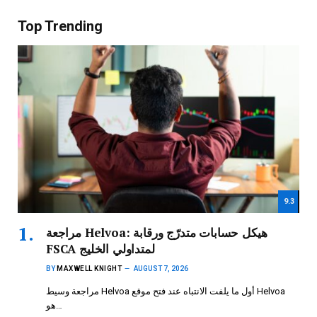
Top Trending
9.3
مراجعة Helvoa: هيكل حسابات متدرّج ورقابة
FSCA لمتداولي الخليج
BY
MAXWELL KNIGHT
AUGUST 7, 2026
مراجعة وسيط Helvoa أول ما يلفت الانتباه عند فتح موقع Helvoa
هو…