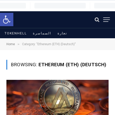
Open toolbar
TOKENHELL
السماسرة
تجارة
»
Home
Category: "Ethereum (ETH) (Deutsch)"
BROWSING:
ETHEREUM (ETH) (DEUTSCH)