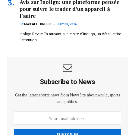
Avis sur Inolign: une plateforme pensée
pour suivre le trader d’un appareil à
l’autre
BY
MAXWELL KNIGHT
JULY 30, 2026
Inolign Revue En arrivant sur le site d’Inolign, un détail attire
l’attention…
Subscribe to News
Get the latest sports news from NewsSite about world, sports
and politics.