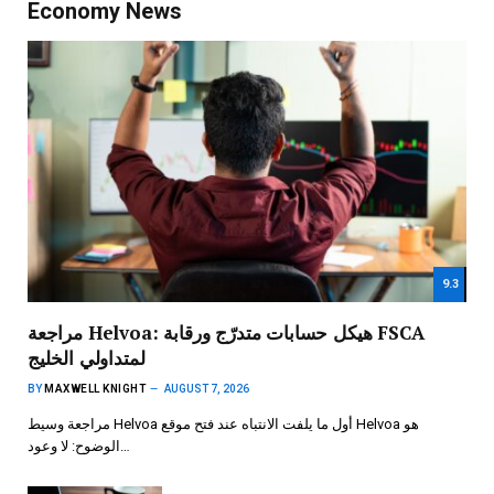
Economy News
9.3
مراجعة Helvoa: هيكل حسابات متدرّج ورقابة FSCA
لمتداولي الخليج
BY
MAXWELL KNIGHT
AUGUST 7, 2026
مراجعة وسيط Helvoa أول ما يلفت الانتباه عند فتح موقع Helvoa هو
الوضوح: لا وعود…