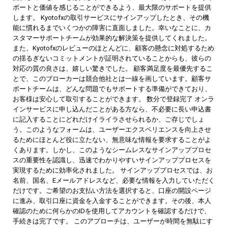
ポートと価値を感じることができるよう、最大限のサポートを提供
します。 Kyotofxの取引サービスにサインアップしたとき、その機
能に慣れるまでいくつかの障害に直面しました。幸いなことに、カ
スタマーサポートチームが効果的な解決策を提供してくれました。
また、Kyotofxのレビューのほとんどに、顧客の懸念に対処するため
の揺るぎないコミットメントが証明されていることからも、彼らの
対応の質の良さは、嬉しい驚きでした。 顧客満足度を最優先するこ
とで、このブローカーは競合他社とは一線を画しています。顧客サ
ポートチームは、どんな問題でもサポートする準備ができており、
お客様は安心して取引することができます。 数分で登録完了 オンラ
インサービスに申し込んだことがある方なら、不必要に長い申込書
に記入することにどれだけイライラさせられるか、ご存じでしょ
う。このようなフォームは、ユーザーエクスペリエンスを向上させ
るためにほとんど役に立たない、無意味な情報を要求することがよ
くあります。しかし、このようなシームレスなサインアッププロセ
スの重要性を認識し、迅速でわかりやすいサインアッププロセスを
実現するために効率化されました。 サインアッププロセスでは、お
名前、国名、Eメールアドレスなど、必要な情報を入力していただく
だけです。ご希望のお支払い方法を選択すると、口座の開設ページ
に進み、取引口座に資金を入金することができます。その後、本人
確認のために何らかのIDを使用してアカウントを確認するだけで、
手続きは完了です。 このアプローチは、ユーザーが時間を無駄にす