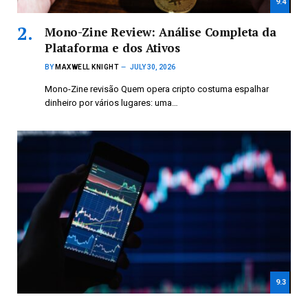
9.4
Mono-Zine Review: Análise Completa da
Plataforma e dos Ativos
BY
MAXWELL KNIGHT
JULY 30, 2026
Mono-Zine revisão Quem opera cripto costuma espalhar
dinheiro por vários lugares: uma…
9.3