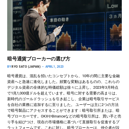
暗号通貨ブローカーの選び方
BY
RYO SATO (JAPAN)
APRIL 1, 2023
暗号通貨は、混乱を招いたコンセプトから、10年の間に主要な金融
資産へと急速に進化しました。頻繁な変動はあるものの、これらの
デジタル資産の全体的な時価総額は徐々に上昇し、2023年3月時点
で1兆1,000億ドルを超えています。暗号に対する需要の高まりは、
新時代のゴールドラッシュを引き起こし、企業は暗号取引サービス
を自社の業務に追加するに至りました。 ユーザーは主に2つの方法
で暗号製品にアクセスすることができます：暗号取引所または、暗
号ブローカーです。OKXやBinanceなどの暗号取引所は、買い手と売
り手を結びつけ、現在の市場価格に基づいて直接取引を促進するプ
ラットフォームです。これに対し、暗号ブローカーは、仲介者が設