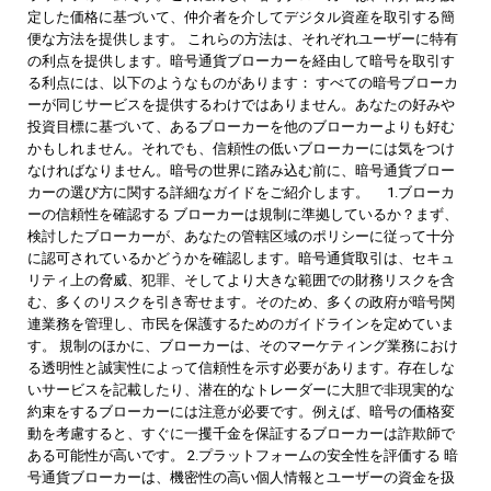
定した価格に基づいて、仲介者を介してデジタル資産を取引する簡
便な方法を提供します。 これらの方法は、それぞれユーザーに特有
の利点を提供します。暗号通貨ブローカーを経由して暗号を取引す
る利点には、以下のようなものがあります： すべての暗号ブローカ
ーが同じサービスを提供するわけではありません。あなたの好みや
投資目標に基づいて、あるブローカーを他のブローカーよりも好む
かもしれません。それでも、信頼性の低いブローカーには気をつけ
なければなりません。暗号の世界に踏み込む前に、暗号通貨ブロー
カーの選び方に関する詳細なガイドをご紹介します。 1.ブローカ
ーの信頼性を確認する ブローカーは規制に準拠しているか？まず、
検討したブローカーが、あなたの管轄区域のポリシーに従って十分
に認可されているかどうかを確認します。暗号通貨取引は、セキュ
リティ上の脅威、犯罪、そしてより大きな範囲での財務リスクを含
む、多くのリスクを引き寄せます。そのため、多くの政府が暗号関
連業務を管理し、市民を保護するためのガイドラインを定めていま
す。 規制のほかに、ブローカーは、そのマーケティング業務におけ
る透明性と誠実性によって信頼性を示す必要があります。存在しな
いサービスを記載したり、潜在的なトレーダーに大胆で非現実的な
約束をするブローカーには注意が必要です。例えば、暗号の価格変
動を考慮すると、すぐに一攫千金を保証するブローカーは詐欺師で
ある可能性が高いです。 2.プラットフォームの安全性を評価する 暗
号通貨ブローカーは、機密性の高い個人情報とユーザーの資金を扱