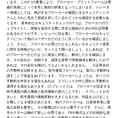
います。この2つの要素により、ブローカー・プラットフォームは脅
威行為者にとって非常に格好の餌食となってしまいます。トレーダ
ー候補としては、検討するブローカーが確固たるセキュリティシス
テムとそれに見合う実績を有しているかどうかを確認する必要があ
ります。 基本的なセキュリティチェックの1つは、ブローカーのウ
ェブサイトに、情報を送信する際に安全な接続のためのSSL証明書
があるかどうかです。レビューに目を通し、ブローカーのセキュリ
ティについて他のユーザーがどのように言っているかを確認しまし
ょう。さらに、ブローカーが受けたかもしれないセキュリティ侵害
に関する情報がないか、ネット上で調べましょう。もしあれば、そ
のブローカーがどのように違反に対処し、解決したかを確認しま
す。その会社が、信頼でき、誠実な姿勢で情報漏洩を解決したので
あれば、その会社を検討してもよいかもしれません。 3.証券会社
の手数料を比較する 主に、暗号通貨ブローカーは、取引に手数料を
課すことで収益をあげています。ブローカーによっては、すべての
手数料を申告する場合もあれば、スプレッドの中に隠れた手数料を
適用する場合もあります。(スプレッドとは、ブローカーが設定する
暗号通貨の購入価格と販売価格の差のことです）。スプレッドが大
きいと、暗号通貨の価格変動が大きくなるため、利益を上げること
が難しくなる場合があります。 他のブローカーは、口座保有者に最
低入金額を要求し、その範囲は0ドルから数千ドルです。さらに、暗
号セクターは極めて新しい分野であり、FXや株式などの伝統的な資
産とは異なり、ブローカーは高い手数料を請求する場合がありま