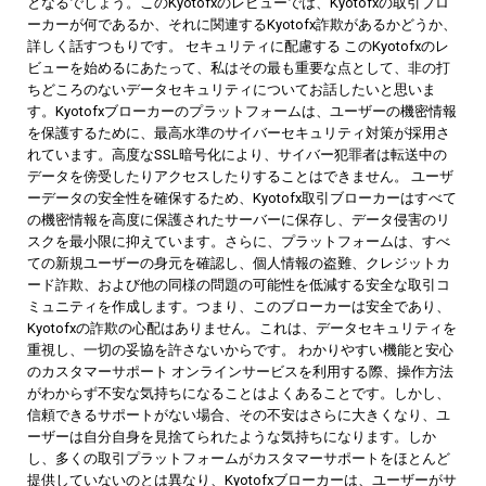
となるでしょう。このKyotofxのレビューでは、Kyotofxの取引ブロ
ーカーが何であるか、それに関連するKyotofx詐欺があるかどうか、
詳しく話すつもりです。 セキュリティに配慮する このKyotofxのレ
ビューを始めるにあたって、私はその最も重要な点として、非の打
ちどころのないデータセキュリティについてお話したいと思いま
す。Kyotofxブローカーのプラットフォームは、ユーザーの機密情報
を保護するために、最高水準のサイバーセキュリティ対策が採用さ
れています。高度なSSL暗号化により、サイバー犯罪者は転送中の
データを傍受したりアクセスしたりすることはできません。 ユーザ
ーデータの安全性を確保するため、Kyotofx取引ブローカーはすべて
の機密情報を高度に保護されたサーバーに保存し、データ侵害のリ
スクを最小限に抑えています。さらに、プラットフォームは、すべ
ての新規ユーザーの身元を確認し、個人情報の盗難、クレジットカ
ード詐欺、および他の同様の問題の可能性を低減する安全な取引コ
ミュニティを作成します。つまり、このブローカーは安全であり、
Kyotofxの詐欺の心配はありません。これは、データセキュリティを
重視し、一切の妥協を許さないからです。 わかりやすい機能と安心
のカスタマーサポート オンラインサービスを利用する際、操作方法
がわからず不安な気持ちになることはよくあることです。しかし、
信頼できるサポートがない場合、その不安はさらに大きくなり、ユ
ーザーは自分自身を見捨てられたような気持ちになります。しか
し、多くの取引プラットフォームがカスタマーサポートをほとんど
提供していないのとは異なり、Kyotofxブローカーは、ユーザーがサ