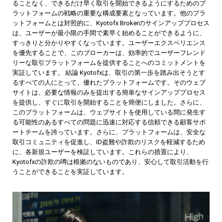
ることなく、できるだけ早く取引を開始できるようにするためのプ
ラットフォームの戦略の重要な構成要素となっています。他のプラ
ットフォームとは対照的に、Kyotofx Brokerのサインアッププロセス
は、ユーザーが最小限の手間で素早く始めることができるように、
すっきりと分かりやすくなっています。ユーザーエクスペリエンス
を優先することで、このブローカーは、効率的でユーザーフレンド
リーな取引プラットフォームを提供することへのコミットメントを
実証しています。 結論 Kyotofxは、取引の第一歩を踏み出そうとす
るすべての人にとって、優れたプラットフォームです。そのウェブ
サイトは、必要な情報のみを提出する簡単なサインアッププロセス
を提供し、すぐに取引を開始することを簡便にしました。さらに、
このプラットフォームは、ウェブサイトを使用している間に発生す
る可能性のあるすべての問題に迅速に対応する信頼できる顧客サポ
ートチームを誇っています。さらに、プラットフォームは、安全な
取引コミュニティを促進し、ID盗難や詐欺のリスクを軽減するため
に、各新規ユーザーを検証しています。これらの措置により、
Kyotofxの詐欺の噂は根拠のないものであり、安心して取引活動を行
うことができることを実証しています。