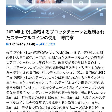
2030年までに急増するブロックチェーンと規制され
たステーブルコインの使用 – 専門家
BY
RYO SATO (JAPAN)
APRIL 1, 2023
香港で開催された WOW (World of Web) Summit で、デジタル規制
の分野の専門家グループが、規制されたステーブルコインの潜在的
なアプリケーションに焦点を当て、政策立案者の注目を集めまし
た。 ステーブルコインの現在の成長率はサステナビリティを保証す
る – デジタルの専門家 パネルディスカッションでは、専門家が2030
年まで規制されたステーブルコインは利用され続けるだろうと述べ
ました。また、その根拠として、ステーブルコイン市場の現在の成
長率を挙げています。 ブロックチェーン技術とイノベーションの著
名な提唱者であり、デンマーク議会の第一副議長も務めるAlexandra
Sashaは、暗号業界の成長を認めました。Sashaは、規制されたステ
ーブルコインは今後数年でより成長すると断言しました。 また、
Sashaは、デジタル時代にはまだ2つの異なるニーズがあると述べま