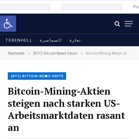
Symbolleiste öffnen
TOKENHELL
السماسرة
تجارة.
»
»
Startseite
(BTC) Bitcoin-News heute
Bitcoin-Mining-Aktien steigen nach starken US-Arbeitsmarktdaten rasant an
(BTC) BITCOIN-NEWS HEUTE
Bitcoin-Mining-Aktien
steigen nach starken US-
Arbeitsmarktdaten rasant
an