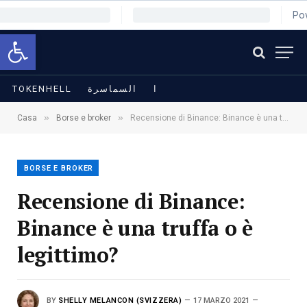
Apri la barra degli strumenti
TOKENHELL
السماسرة
ا
»
»
Casa
Borse e broker
Recensione di Binance: Binance è una truffa o è legittimo?
BORSE E BROKER
Recensione di Binance:
Binance è una truffa o è
legittimo?
BY
SHELLY MELANCON (SVIZZERA)
17 MARZO 2021