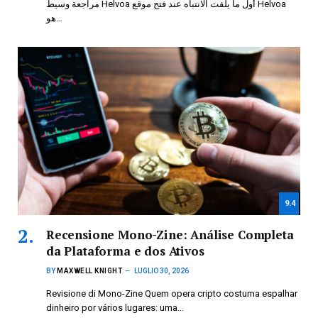
مراجعة وسيط Helvoa أول ما يلفت الانتباه عند فتح موقع Helvoa
هو…
9.4
Recensione Mono-Zine: Análise Completa
da Plataforma e dos Ativos
BY
MAXWELL KNIGHT
LUGLIO 30, 2026
Revisione di Mono-Zine Quem opera cripto costuma espalhar
dinheiro por vários lugares: uma…