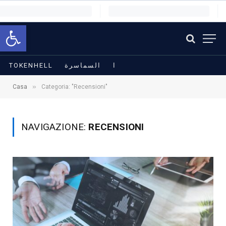
Apri la barra degli strumenti
TOKENHELL
السماسرة
ا
»
Casa
Categoria: "Recensioni"
NAVIGAZIONE:
RECENSIONI