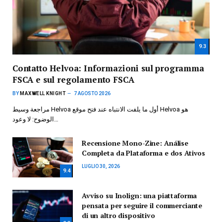
9.3
Contatto Helvoa: Informazioni sul programma
FSCA e sul regolamento FSCA
BY
MAXWELL KNIGHT
7 AGOSTO 2026
مراجعة وسيط Helvoa أول ما يلفت الانتباه عند فتح موقع Helvoa هو
الوضوح: لا وعود…
Recensione Mono-Zine: Análise
Completa da Plataforma e dos Ativos
LUGLIO 30, 2026
9.4
Avviso su Inolign: una piattaforma
pensata per seguire il commerciante
di un altro dispositivo