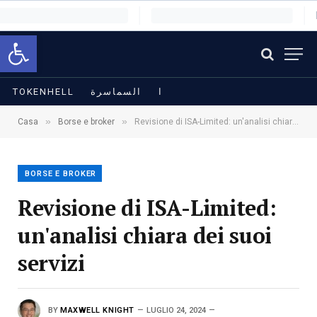
Apri la barra degli strumenti
TOKENHELL
السماسرة
ا
»
»
Casa
Borse e broker
Revisione di ISA-Limited: un'analisi chiara dei suoi servizi
BORSE E BROKER
Revisione di ISA-Limited:
un'analisi chiara dei suoi
servizi
BY
MAXWELL KNIGHT
LUGLIO 24, 2024