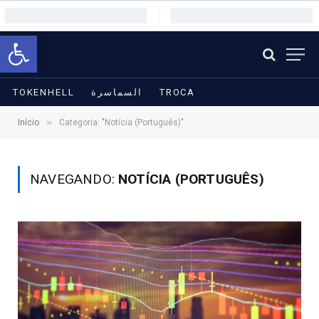
Barra de ferramentas aberta
TOKENHELL
السماسرة
TROCA
»
Início
Categoria: "Notícia (Português)"
NAVEGANDO:
NOTÍCIA (PORTUGUÊS)