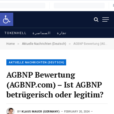
Open toolbar
TOKENHELL
السماسرة
تجارة
»
»
Home
Aktuelle Nachrichten (Deutsch)
AGBNP Bewertung (AGBNP.com) – Ist AGBNP betrügerisch oder legitim?
AKTUELLE NACHRICHTEN (DEUTSCH)
AGBNP Bewertung
(AGBNP.com) – Ist AGBNP
betrügerisch oder legitim?
BY
KLAUS MAUER (GERMANY)
FEBRUARY 20, 2024