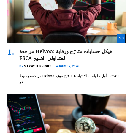
9.3
مراجعة Helvoa: هيكل حسابات متدرّج ورقابة
FSCA لمتداولي الخليج
BY
MAXWELL KNIGHT
AUGUST 7, 2026
مراجعة وسيط Helvoa أول ما يلفت الانتباه عند فتح موقع Helvoa
هو…