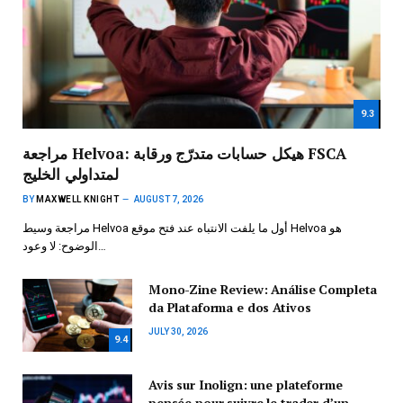
9.3
مراجعة Helvoa: هيكل حسابات متدرّج ورقابة FSCA
لمتداولي الخليج
BY
MAXWELL KNIGHT
AUGUST 7, 2026
مراجعة وسيط Helvoa أول ما يلفت الانتباه عند فتح موقع Helvoa هو
الوضوح: لا وعود…
Mono-Zine Review: Análise Completa
da Plataforma e dos Ativos
JULY 30, 2026
9.4
Avis sur Inolign: une plateforme
pensée pour suivre le trader d’un