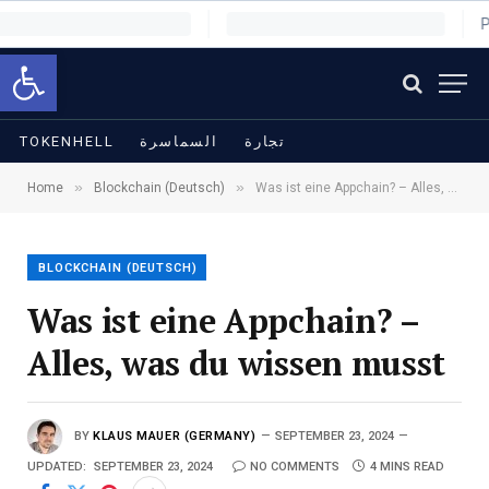
Open toolbar
TOKENHELL
السماسرة
تجارة
»
»
Home
Blockchain (Deutsch)
Was ist eine Appchain? – Alles, was du wissen musst
BLOCKCHAIN (DEUTSCH)
Was ist eine Appchain? –
Alles, was du wissen musst
BY
KLAUS MAUER (GERMANY)
SEPTEMBER 23, 2024
UPDATED:
SEPTEMBER 23, 2024
NO COMMENTS
4 MINS READ