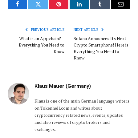
Facebook
Twitter
Pinterest
LinkedIn
Tumblr
Email
PREVIOUS ARTICLE
NEXT ARTICLE
What is an Appchain? –
Solana Announces Its Next
Everything You Need to
Crypto Smartphone! Here is
Know
Everything You Need to
Know
Klaus Mauer (Germany)
Klaus is one of the main German language writers
on Tokenhell.com and writes about
cryptocurrency related news, events, updates
and also reviews of crypto brokers and
exchanges.