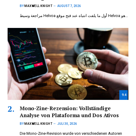
BY
MAXWELL KNIGHT
AUGUST 7, 2026
مراجعة وسيط Helvoa أول ما يلفت انتباه عند فتح موقع Helvoa هو…
9.4
Mono-Zine-Rezension: Vollständige
Analyse von Plataforma und Dos Ativos
BY
MAXWELL KNIGHT
JULI 30, 2026
Die Mono-Zine-Revision wurde von verschiedenen Autoren