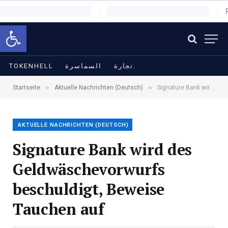
Symbolleiste öffnen
TOKENHELL
السماسرة
تجارة.
»
»
Startseite
Aktuelle Nachrichten (Deutsch)
Signature Bank wird des Geldwäschevorwurfs beschuldigt, Beweise Tauchen auf
AKTUELLE NACHRICHTEN (DEUTSCH)
Signature Bank wird des
Geldwäschevorwurfs
beschuldigt, Beweise
Tauchen auf